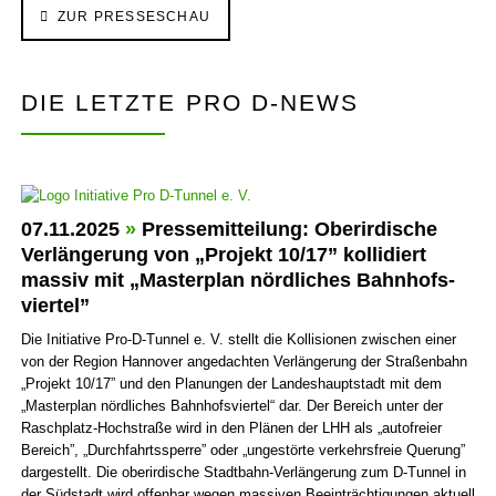
ZUR PRESSESCHAU
DIE LETZTE PRO D-NEWS
07.11.2025
»
Pressemitteilung: Ober­irdische
Ver­län­gerung von „Projekt 10/17” kollidiert
massiv mit „Master­plan nörd­liches Bahn­hofs­
viertel”
Die Initiative Pro-D-Tunnel e. V. stellt die Kollisionen zwischen einer
von der Region Hannover angedachten Verlängerung der Straßenbahn
„Projekt 10/17” und den Planungen der Landes­haupt­stadt mit dem
„Master­plan nörd­liches Bahn­hofs­viertel“ dar. Der Bereich unter der
Rasch­platz-Hoch­straße wird in den Plänen der LHH als „auto­freier
Bereich”, „Durch­fahrts­sperre” oder „ungestörte verkehrs­freie Querung”
dargestellt. Die ober­irdische Stadt­bahn-Verlängerung zum D-Tunnel in
der Südstadt wird offenbar wegen massiven Beein­trächti­gungen aktuell