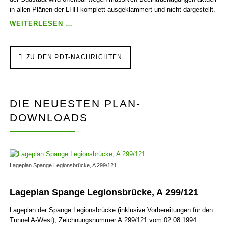
in allen Plänen der LHH komplett ausge­klammert und nicht dargestellt.
PRESSEMITTEILUNG:
WEITERLESEN …
OBER­
IRDISCHE
VER­
ZU DEN PDT-NACHRICHTEN
LÄN­
GERUNG
VON
„PROJEKT
DIE NEUESTEN PLAN-
10/17”
KOLLIDIERT
DOWNLOADS
MASSIV
MIT
„MASTER­
PLAN
NÖRD­
Lageplan Spange Legionsbrücke, A 299/121
LICHES
BAHN­
Lageplan Spange Legionsbrücke, A 299/121
HOFS­
VIERTEL”
Lageplan der Spange Legionsbrücke (inklusive Vorbereitungen für den
Tunnel A-West), Zeichnungs­nummer A 299/121 vom 02.08.1994.