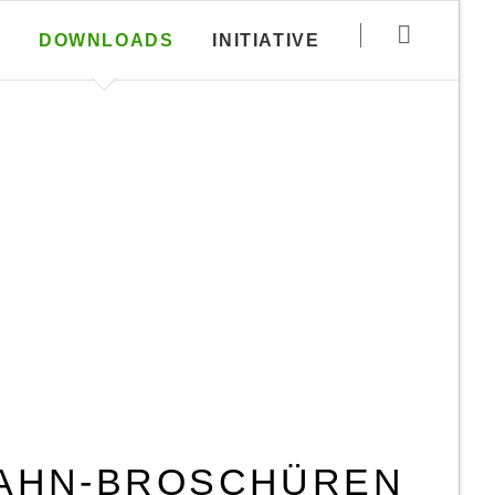
Navigation
DOWNLOADS
INITIATIVE
überspringen
Haftungsausschluss
utzungs­
Disclaimer zur
Rubrik Downloads
AHN-BROSCHÜREN