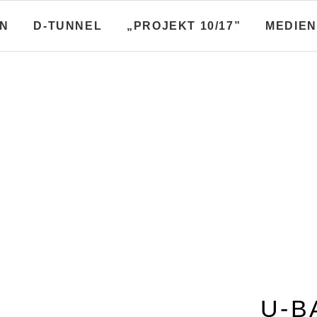
N
D-TUNNEL
„PROJEKT 10/17”
MEDIEN
Broschüren
Stadtplanungsbroschüren
fo­broschüren, Baulos­blätter
Diskussionen zum Flächen­n
r
plan und anderes
üren A-Linie
Diskussionen zum FNP
üren B-Linie
Stadtplanungen
hüren C-Linie
üren D-Linie
U-B