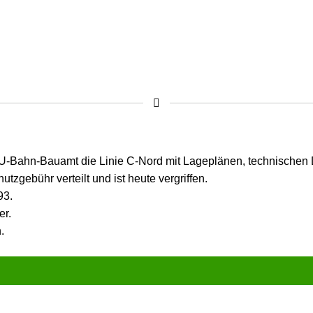
s U-Bahn-Bauamt die Linie C-Nord mit Lage­plänen, tech­nischen D
tz­gebühr verteilt und ist heute vergriffen.
93.
er.
.