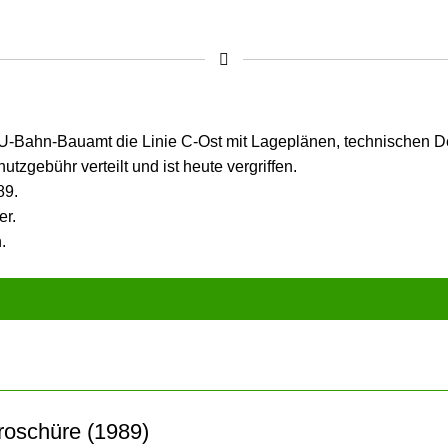
 U-Bahn-Bauamt die Linie C-Ost mit Lage­plänen, tech­nischen De
tz­gebühr verteilt und ist heute vergriffen.
89.
er.
.
broschüre (1989)