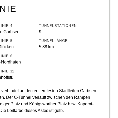
INIE
INIE 4
TUNNELSTATIONEN
h–Garbsen
9
INIE 5
TUNNELLÄNGE
Stöcken
5,38 km
INIE 6
–Nordhafen
INIE 11
offstr.
 verbindet an den entferntesten Stadtteilen Garbsen
en. Der C-Tunnel verläuft zwischen den Rampen
iger Platz und Königs­worther Platz bzw. Koperni­
 Die Leitfarbe dieses Astes ist gelb.