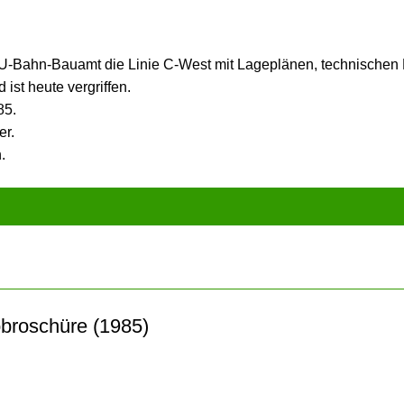
s U-Bahn-Bauamt die Linie C-West mit Lage­plänen, tech­nischen D
 ist heute vergriffen.
85.
er.
.
obroschüre (1985)