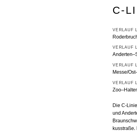
C-L
VERLAUF L
Roderbruc
VERLAUF L
Anderten–
VERLAUF L
Messe/Ost
VERLAUF L
Zoo–Haltenh
Die C-Linie
und Andert
Braun­schwe
kus­straße.