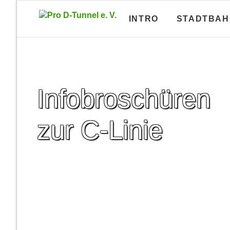
INTRO
STADTBAH
Lagepläne U-Bahn-Bauamt
U-Bahn-
Lagepläne und Längsschnitte von fast
U-Bahn-In
allen U-Bahn-Tunneln
und meh
Infobroschüren
Lagepläne A-Linie
Brosch
Lagepläne B-Linie
Brosch
zur C-Linie
Lagepläne C-Linie
Brosc
Lagepläne D-Linie
Brosch