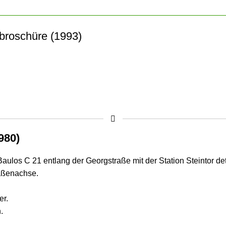
obroschüre (1993)
980)
aulos C 21 entlang der Georgstraße mit der Station Steintor deta
raßenachse.
er.
.