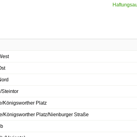
Haftungsau
West
Ost
Nord
Steintor
/Königsworther Platz
Königsworther Platz/Nienburger Straße
eb