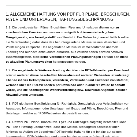
1. ALLGEMEINE HAFTUNG VON PDT FÜR PLÄNE, BROSCHÜREN,
FLYER UND UNTERLAGEN, HAFTUNGSBESCHRÄNKUNG
1.1. Die bereitgestellten Pläne, Broschüren, Flyer und Unterlagen dienen
nur zu
anschaulichen Zwecken
und werden unentgeltlich
dokumentarisch „ohne
Mängelgewähr, wie bereitgestellt”
veröffentlicht. Der Nutzer trägt ausschließlich selber
die Verantwortung dafür, dass das heruntergeladene Material seinen Wünschen und
Vorstellungen entspricht. Das angebotene Material ist im Wesentlichen überholt,
überwiegend nur noch antiquarisch erhältlich, aus verschiedenen privaten Archiven
zusammengestellt, stellt
keine verbindlichen Planungsunterlagen
dar und darf
nicht
zu aktuellen Planungszwecken
herangezogen werden.
1.2.
Die ungehinderte Weiterverbreitung der über die PDT-Webseiten per Download
oder in anderer Weise beschafften Materialien auf anderen Webseiten ist untersagt.
Ebenso ist das Dekompilieren, Verändern, Verfälschen und Erweitern von Material,
welches über die PDT-Webseiten per Download oder in anderer Weise beschafft
wurde, und die nachfolgende Weiterverbreitung bzw. Download-Angebote solcher
Abwandlungen untersagt.
1.3. PDT gibt keine Gewährleistung für Richtigkeit, Genauigkeit oder Vollständigkeit von
Aussagen, Informationen oder Unterlagen mit Bezug auf Pläne, Broschüren, Flyer und
Unterlagen, welche auf PDT-Webseiten dargestellt werden.
1.4. Obwohl PDT Pläne, Broschüren, Flyer und Unterlagen sorgfältig bearbeitet, kann
PDT keine Haftung übernehmen, dass das Material störungsfrei darstellbar oder
fehlerlos ist. Außerdem übernimmt PDT keinerlei Haftung für die Inhalte auf seinen
Internetseiten. PDTs Webseiten und deren Inhalte werden auf einer Basis „ohne