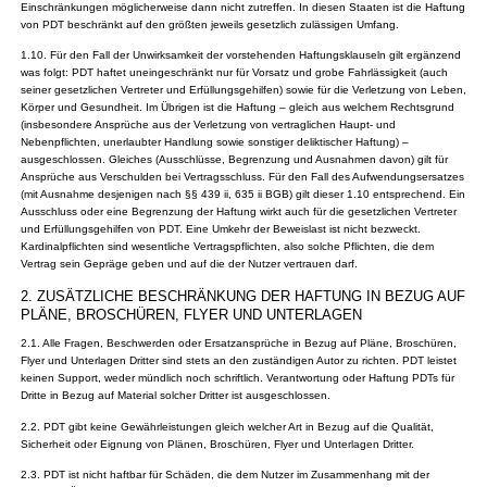
Einschränkungen möglicherweise dann nicht zutreffen. In diesen Staaten ist die Haftung
von PDT beschränkt auf den größten jeweils gesetzlich zulässigen Umfang.
1.10. Für den Fall der Unwirksamkeit der vorstehenden Haftungsklauseln gilt ergänzend
was folgt: PDT haftet uneingeschränkt nur für Vorsatz und grobe Fahrlässigkeit (auch
seiner gesetzlichen Vertreter und Erfüllungsgehilfen) sowie für die Verletzung von Leben,
Körper und Gesundheit. Im Übrigen ist die Haftung – gleich aus welchem Rechtsgrund
(insbesondere Ansprüche aus der Verletzung von vertraglichen Haupt- und
Nebenpflichten, unerlaubter Handlung sowie sonstiger deliktischer Haftung) –
ausgeschlossen. Gleiches (Ausschlüsse, Begrenzung und Ausnahmen davon) gilt für
Ansprüche aus Verschulden bei Vertragsschluss. Für den Fall des Aufwendungsersatzes
(mit Ausnahme desjenigen nach §§ 439 ii, 635 ii BGB) gilt dieser 1.10 entsprechend. Ein
Ausschluss oder eine Begrenzung der Haftung wirkt auch für die gesetzlichen Vertreter
und Erfüllungsgehilfen von PDT. Eine Umkehr der Beweislast ist nicht bezweckt.
Kardinalpflichten sind wesentliche Vertragspflichten, also solche Pflichten, die dem
Vertrag sein Gepräge geben und auf die der Nutzer vertrauen darf.
2. ZUSÄTZLICHE BESCHRÄNKUNG DER HAFTUNG IN BEZUG AUF
PLÄNE, BROSCHÜREN, FLYER UND UNTERLAGEN
2.1. Alle Fragen, Beschwerden oder Ersatzansprüche in Bezug auf Pläne, Broschüren,
Flyer und Unterlagen Dritter sind stets an den zuständigen Autor zu richten. PDT leistet
keinen Support, weder mündlich noch schriftlich. Verantwortung oder Haftung PDTs für
Dritte in Bezug auf Material solcher Dritter ist ausgeschlossen.
2.2. PDT gibt keine Gewährleistungen gleich welcher Art in Bezug auf die Qualität,
Sicherheit oder Eignung von Plänen, Broschüren, Flyer und Unterlagen Dritter.
2.3. PDT ist nicht haftbar für Schäden, die dem Nutzer im Zusammenhang mit der