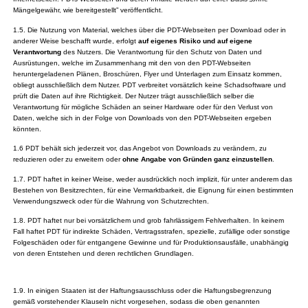
Mängelgewähr, wie bereitgestellt” veröffentlicht.
1.5. Die Nutzung von Material, welches über die PDT-Webseiten per Download oder in
anderer Weise beschafft wurde, erfolgt
auf eigenes Risiko und auf eigene
Verantwortung
des Nutzers. Die Verantwortung für den Schutz von Daten und
Ausrüstungen, welche im Zusammenhang mit den von den PDT-Webseiten
heruntergeladenen Plänen, Broschüren, Flyer und Unterlagen zum Einsatz kommen,
obliegt ausschließlich dem Nutzer. PDT verbreitet vorsätzlich keine Schadsoftware und
prüft die Daten auf ihre Richtigkeit. Der Nutzer trägt ausschließlich selber die
Verantwortung für mögliche Schäden an seiner Hardware oder für den Verlust von
Daten, welche sich in der Folge von Downloads von den PDT-Webseiten ergeben
könnten.
1.6 PDT behält sich jederzeit vor, das Angebot von Downloads zu verändern, zu
reduzieren oder zu erweitern oder
ohne Angabe von Gründen ganz einzustellen
.
1.7. PDT haftet in keiner Weise, weder ausdrücklich noch implizit, für unter anderem das
Bestehen von Besitzrechten, für eine Vermarktbarkeit, die Eignung für einen bestimmten
Verwendungszweck oder für die Wahrung von Schutzrechten.
1.8. PDT haftet nur bei vorsätzlichem und grob fahrlässigem Fehlverhalten. In keinem
Fall haftet PDT für indirekte Schäden, Vertragsstrafen, spezielle, zufällige oder sonstige
Folgeschäden oder für entgangene Gewinne und für Produktionsausfälle, unabhängig
von deren Entstehen und deren rechtlichen Grundlagen.
1.9. In einigen Staaten ist der Haftungsausschluss oder die Haftungsbegrenzung
gemäß vorstehender Klauseln nicht vorgesehen, sodass die oben genannten