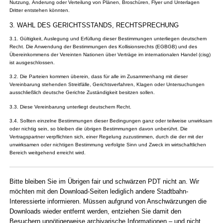
Nutzung, Änderung oder Verteilung von Plänen, Broschüren, Flyer und Unterlagen
Dritter entstehen könnten.
3. WAHL DES GERICHTSSTANDS, RECHTSPRECHUNG
3.1. Gültigkeit, Auslegung und Erfüllung dieser Bestimmungen unterliegen deutschem
Recht. Die Anwendung der Bestimmungen des Kollisionsrechts (EGBGB) und des
Übereinkommens der Vereinten Nationen über Verträge im internationalen Handel (cisg)
ist ausgeschlossen.
3.2. Die Parteien kommen überein, dass für alle im Zusammenhang mit dieser
Vereinbarung stehenden Streitfälle, Gerichtsverfahren, Klagen oder Untersuchungen
ausschließlich deutsche Gerichte Zuständigkeit besitzen sollen.
3.3. Diese Vereinbarung unterliegt deutschem Recht.
3.4. Sollten einzelne Bestimmungen dieser Bedingungen ganz oder teilweise unwirksam
oder nichtig sein, so bleiben die übrigen Bestimmungen davon unberührt. Die
Vertragspartner verpflichten sich, einer Regelung zuzustimmen, durch die der mit der
unwirksamen oder nichtigen Bestimmung verfolgte Sinn und Zweck im wirtschaftlichen
Bereich weitgehend erreicht wird.
Bitte bleiben Sie im Übrigen fair und schwärzen PDT nicht an. Wir
möchten mit den Down­load-Seiten lediglich andere Stadt­bahn-
Interessierte informieren. Müssen aufgrund von Anschwärzungen die
Down­loads wieder entfernt werden, entziehen Sie damit den
Besuchern unnötiger­weise archivarische Informationen – und nicht