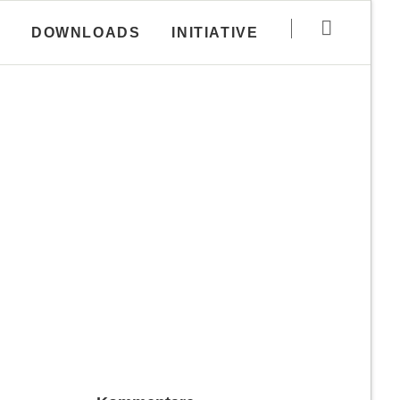
Navigation
DOWNLOADS
INITIATIVE
überspringen
n
Haftungsausschluss
­
Disclaimer zur
Rubrik Downloads