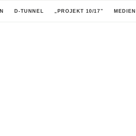
N
D-TUNNEL
„PROJEKT 10/17”
MEDIEN
-Broschüren
Stadtplanungsbroschüre
nfo­broschüren, Baulos­
Diskussionen zum Flächen
und mehr
nutzungs­plan und anderes
hüren A-Linie
Diskussionen zum FNP
hüren B-Linie
Stadtplanungen
hüren C-Linie
hüren D-Linie