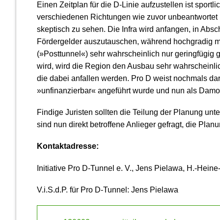
Einen Zeitplan für die D-Linie aufzustellen ist sport
verschiedenen Richtungen wie zuvor unbeantwortet ble
skeptisch zu sehen. Die Infra wird anfangen, in Abs
Fördergelder auszutauschen, während hochgradig man
(»Posttunnel«) sehr wahrscheinlich nur geringfügi
wird, wird die Region den Ausbau sehr wahrscheinli
die dabei anfallen werden. Pro D weist nochmals dara
»unfinanzierbar« angeführt wurde und nun als Damok
Findige Juristen sollten die Teilung der Planung unt
sind nun direkt betroffene Anlieger gefragt, die Plan
Kontaktadresse:
Initiative Pro D-Tunnel e. V., Jens Pielawa, H.-Hei
V.i.S.d.P. für Pro D-Tunnel: Jens Pielawa