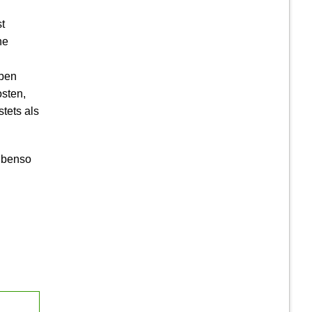
t
ne
aben
sten,
tets als
 Ebenso