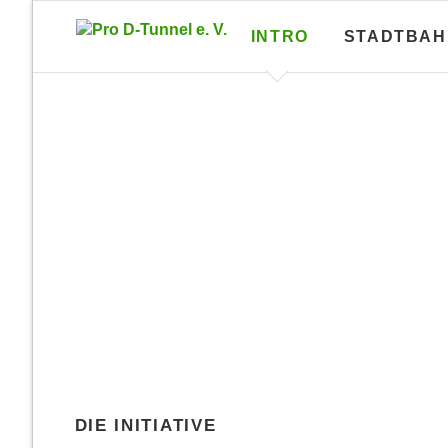
INTRO
STADTBAH
Lagepläne U-Bahn-Bauamt
U-Bahn
Lagepläne und Längsschnitte von
U-Bahn-I
fast allen U-Bahn-Tunneln
blätter 
Nachrichten
Lagepläne A-Linie
Brosc
Lagepläne B-Linie
Brosc
im Detail
Lagepläne C-Linie
Brosc
Lagepläne D-Linie
Brosc
DIE INITIATIVE