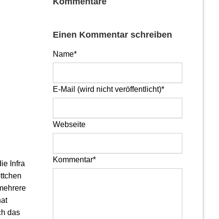
Kommentare
Einen Kommentar schreiben
Pflichtfeld
Name
*
Pflichtfeld
E-Mail (wird nicht veröffentlicht)
*
Webseite
Pflichtfeld
Kommentar
*
e Infra
ttchen
 mehrere
at
ch das