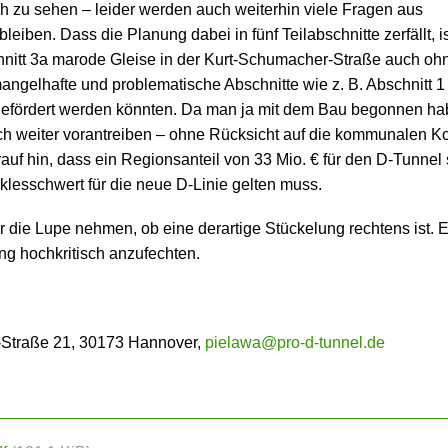
lich zu sehen – leider werden auch weiterhin viele Fragen aus
iben. Dass die Planung dabei in fünf Teilabschnitte zerfällt, is
chnitt 3a marode Gleise in der Kurt-Schumacher-Straße auch oh
gelhafte und problematische Abschnitte wie z. B. Abschnitt 1
g gefördert werden könnten. Da man ja mit dem Bau begonnen h
ch weiter vorantreiben – ohne Rücksicht auf die kommunalen Ko
uf hin, dass ein Regionsanteil von 33 Mio. € für den D-Tunnel s
lesschwert für die neue D-Linie gelten muss.
er die Lupe nehmen, ob eine derartige Stückelung rechtens ist.
ung hochkritisch anzufechten.
ne-Straße 21, 30173 Hannover,
pielawa@pro-d-tunnel.de