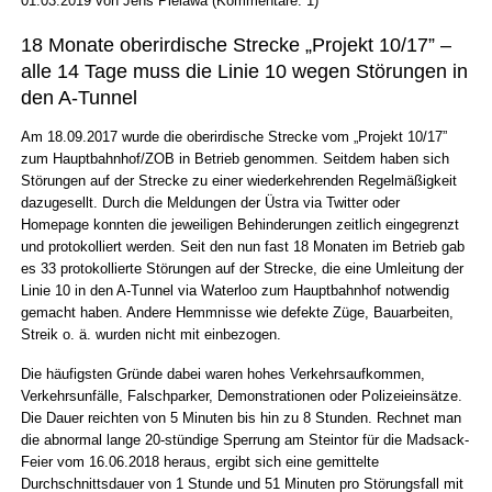
01.03.2019
von
Jens Pielawa
(Kommentare: 1)
18 Monate oberirdische Strecke „Projekt 10/17” –
alle 14 Tage muss die Linie 10 wegen Störungen in
den A-Tunnel
Am 18.09.2017 wurde die oberirdische Strecke vom „Projekt 10/17”
zum Hauptbahnhof/ZOB in Betrieb genommen. Seitdem haben sich
Störungen auf der Strecke zu einer wiederkehrenden Regelmäßigkeit
dazugesellt. Durch die Meldungen der Üstra via Twitter oder
Homepage konnten die jeweiligen Behinderungen zeitlich eingegrenzt
und protokolliert werden. Seit den nun fast 18 Monaten im Betrieb gab
es 33 protokollierte Störungen auf der Strecke, die eine Umleitung der
Linie 10 in den A-Tunnel via Waterloo zum Hauptbahnhof notwendig
gemacht haben. Andere Hemmnisse wie defekte Züge, Bauarbeiten,
Streik o. ä. wurden nicht mit einbezogen.
Die häufigsten Gründe dabei waren hohes Verkehrsaufkommen,
Verkehrsunfälle, Falschparker, Demonstrationen oder Polizeieinsätze.
Die Dauer reichten von 5 Minuten bis hin zu 8 Stunden. Rechnet man
die abnormal lange 20-stündige Sperrung am Steintor für die Madsack-
Feier vom 16.06.2018 heraus, ergibt sich eine gemittelte
Durchschnittsdauer von 1 Stunde und 51 Minuten pro Störungsfall mit