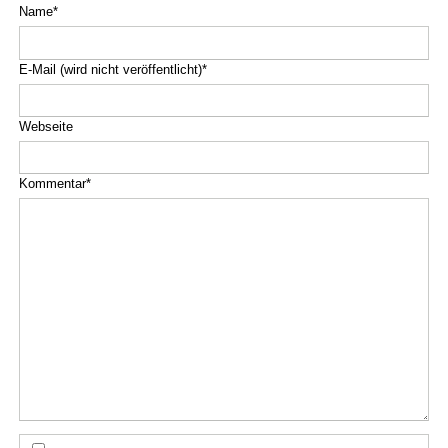
Pflichtfeld
Name
*
Pflichtfeld
E-Mail (wird nicht veröffentlicht)
*
Webseite
Pflichtfeld
Kommentar
*