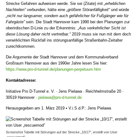
Strecke Gefahren aufweisen werde. Sie sei (Zitate) mit
„erheblichen
Nachteilen”
verbunden, hätte eine
„größere Störanfälligkeit“
und würde
„nicht nur langsamer, sondern auch gefährlicher für Fußgänger wie für
Fahrgäste”
sein. Die Stadt Hannover kam 1990 bei den Planungen zur
oberirdischen D-Linie zu der Erkenntnis:
„Aus verkehrlicher Sicht ist
diese Lösung daher nicht vertretbar.“
2019 muss sie nun mit dem doch
verwirklichten Rückfall ins störungsanfällige Straßenbahn-Zeitalter
zurechtkommen.
Die Argumente der Stadt Hannover und dem Kommunalverband
Großraum Hannover aus den 1990er Jahre lesen Sie hier:
https://www.pro-d-tunnel.de/planungen-perpetuum.htm
Kontaktadresse:
Initiative Pro D-Tunnel e. V. · Jens Pielawa · Reichhelmstraße 20 ·
30519 Hannover ·
pielawa@pro-d-tunnel.de
Herausgegeben am 1. März 2019 • V.i.S.d.P.: Jens Pielawa
Screenshot Tabelle mit Störungen auf der Strecke „10/17”, erstellt von User