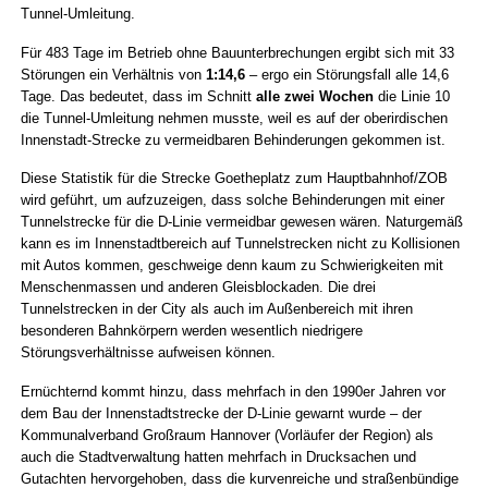
Tunnel-Umleitung.
Für 483 Tage im Betrieb ohne Bauunterbrechungen ergibt sich mit 33
Störungen ein Verhältnis von
1:14,6
– ergo ein Störungsfall alle 14,6
Tage. Das bedeutet, dass im Schnitt
alle zwei Wochen
die Linie 10
die Tunnel-Umleitung nehmen musste, weil es auf der oberirdischen
Innenstadt-Strecke zu vermeidbaren Behinderungen gekommen ist.
Diese Statistik für die Strecke Goetheplatz zum Hauptbahnhof/ZOB
wird geführt, um aufzuzeigen, dass solche Behinderungen mit einer
Tunnelstrecke für die D-Linie vermeidbar gewesen wären. Naturgemäß
kann es im Innenstadtbereich auf Tunnelstrecken nicht zu Kollisionen
mit Autos kommen, geschweige denn kaum zu Schwierigkeiten mit
Menschenmassen und anderen Gleisblockaden. Die drei
Tunnelstrecken in der City als auch im Außenbereich mit ihren
besonderen Bahnkörpern werden wesentlich niedrigere
Störungsverhältnisse aufweisen können.
Ernüchternd kommt hinzu, dass mehrfach in den 1990er Jahren vor
dem Bau der Innenstadtstrecke der D-Linie gewarnt wurde – der
Kommunalverband Großraum Hannover (Vorläufer der Region) als
auch die Stadtverwaltung hatten mehrfach in Drucksachen und
Gutachten hervorgehoben, dass die kurvenreiche und straßenbündige