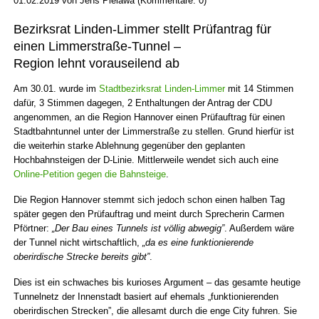
01.02.2019
von
Jens Pielawa
(Kommentare: 0)
Bezirksrat Linden-Limmer stellt Prüfantrag für
einen Limmerstraße-Tunnel –
Region lehnt vorauseilend ab
Am 30.01. wurde im
Stadtbezirksrat Linden-Limmer
mit 14 Stimmen
dafür, 3 Stimmen dagegen, 2 Enthaltungen der Antrag der CDU
angenommen, an die Region Hannover einen Prüfauftrag für einen
Stadtbahntunnel unter der Limmerstraße zu stellen. Grund hierfür ist
die weiterhin starke Ablehnung gegenüber den geplanten
Hochbahnsteigen der D-Linie. Mittlerweile wendet sich auch eine
Online-Petition gegen die Bahnsteige
.
Die Region Hannover stemmt sich jedoch schon einen halben Tag
später gegen den Prüfauftrag und meint durch Sprecherin Carmen
Pförtner:
„Der Bau eines Tunnels ist völlig abwegig”
. Außerdem wäre
der Tunnel nicht wirtschaftlich,
„da es eine funktionierende
oberirdische Strecke bereits gibt”
.
Dies ist ein schwaches bis kurioses Argument – das gesamte heutige
Tunnelnetz der Innenstadt basiert auf ehemals „funktionierenden
oberirdischen Strecken”, die allesamt durch die enge City fuhren. Sie