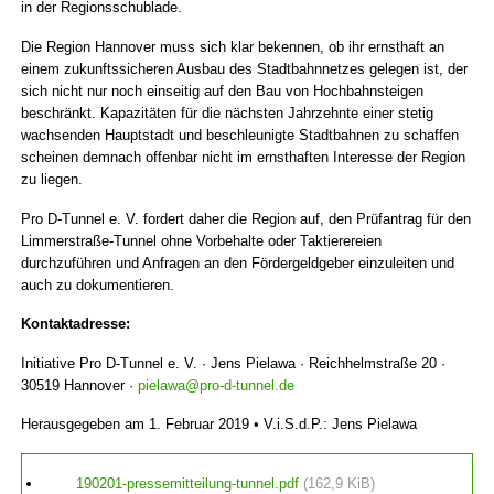
in der Regionsschublade.
Die Region Hannover muss sich klar bekennen, ob ihr ernsthaft an
einem zukunftssicheren Ausbau des Stadtbahnnetzes gelegen ist, der
sich nicht nur noch einseitig auf den Bau von Hochbahnsteigen
beschränkt. Kapazitäten für die nächsten Jahrzehnte einer stetig
wachsenden Hauptstadt und beschleunigte Stadtbahnen zu schaffen
scheinen demnach offenbar nicht im ernsthaften Interesse der Region
zu liegen.
Pro D-Tunnel e. V. fordert daher die Region auf, den Prüfantrag für den
Limmerstraße-Tunnel ohne Vorbehalte oder Taktierereien
durchzuführen und Anfragen an den Fördergeldgeber einzuleiten und
auch zu dokumentieren.
Kontaktadresse:
Initiative Pro D-Tunnel e. V. · Jens Pielawa · Reichhelmstraße 20 ·
30519 Hannover ·
pielawa@pro-d-tunnel.de
Herausgegeben am 1. Februar 2019 • V.i.S.d.P.: Jens Pielawa
190201-pressemitteilung-tunnel.pdf
(162,9 KiB)