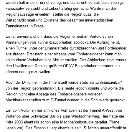
wurden halt in den Tunnel verlegt und damit entflechtet, beschleunigt,
kapazitativ verstärkt und zukunftsfähig gemacht. Würde man die
Regionsaussage erweitern, stellte die Region quasi die
Wirtschaftlichkeit und Existenz des gesamten innerstädtischen
Tunnelnetzes in Frage.
Es ist unverständlich, dass die Region erneut im Vorfeld schon
Vorstellungen von Tunnel-Bauvorhaben abblockt. Der Auftrag heißt,
einen Tunnel unter der Limmerstraße durchzurechnen und Fördergelder
anzufragen. Erst nach einer Absage vom Fördergeldgeber kann man
solch einem Vorhaben eine Abfuhr erteilen. Das Abblocken zeigt erneut
den Unwillen der Region, größere ÖPNV-Bauvorhaben stemmen zu
können oder gar zu wollen.
Auch der D-Tunnel in der Innenstadt wurde stets als „unfinanzierbar“
von der Region gebrandmarkt. Bis heute jedoch konnte und wollte die
Region nicht eine Absage des Fördergeldgebers vorlegen.
Machbarkeitsstudien zum D-Tunnel wurden in die Schublade gesteckt.
Ein vom Volumen her ähnliches Vorhaben ist der Tunnel A-West von
Waterloo über Schwarzer Bär bis zum Westschnellweg. Hier hatte die
Infra 2003 ebenfalls schon eine Machbarkeitsstudie getätigt (Pläne
liegen vor). Das Ergebnis liegt ebenfalls seit 15 Jahren unveröffentlicht