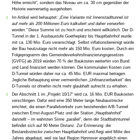
Höhe erreicht“, sondern das Niveau um ca. 30 cm gegenüber der
Historie wannenartig ausgehoben.
Im Artikel wird behauptet:
„Eine Variante mit Innenstadttunnel ist
auf mehr als 200 Millionen Euro kalkuliert und daher verworfen
worden.“
Diese Summe ist zu hoch und erscheint willkürlich. Der D-
Tunnel in der 1. Ausbaustufe Goetheplatz bis Hauptbahnhof wurde
mit ca. 130 Mio. Euro veranschlagt. Selbst inflationsbereinigt würde
der Bau heutzutage nicht mehr als 150 Mio. Euro kosten. Durch ein
Folgeprogramm des Gemeindeverkehrsfinanzierungsgesetzes
(GVFG) ab 2019 würden 70 % der Baukosten weiterhin von Bund
und Land finanziert werden können. Die kommunalen Kosten zum
D-Tunnel würden daher nur ca. 45 Mio. EUR maximal betragen.
Jegliche Behauptung einer vermeintlichen „Unfinanzierbarkeit” des
D-Tunnels ist ohnehin nicht mehr glaubhaft aufrecht zu erhalten.
Der Abschnitt 1 im „Projekt 10/17“ wird ca. 16 Mio. EUR Baukosten
verschlingen. Dafür wird eine 350 Meter lange Neubaustrecke
errichtet, die einen Parallelverkehr zum bestehenden A/B-Tunnel
zwischen Ernst-August-Platz und der Station „Hauptbahnhof”
darstellt – im wahrsten Sinne „parallel”, denn der Stadtbahntunnel
befindet sich auf 90 Meter Distanz. Zur Erinnerung: die
Bestandsstrecke zwischen Hauptbahnhof und Aegi wird Mitte des
Jahres abgebaut, weil sie laut Region Hannover angeblich einen